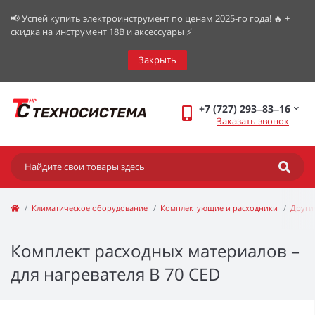
📢 Успей купить электроинструмент по ценам 2025-го года! 🔥 +
скидка на инструмент 18В и аксессуары ⚡️
Закрыть
+7 (727) 293‒83‒16
Заказать звонок
Климатическое оборудование
Комплектующие и расходники
Други
Комплект расходных материалов –
для нагревателя B 70 CED