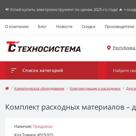
📢 Успей купить электроинструмент по ценам 2025-го года! 🔥 + скид
О компании
Блог
Новости
Скидки
Производители
Республика К
Список категорий
Климатическое оборудование
Комплектующие и расходники
Други
Комплект расходных материалов – дл
Наличие:
Предзаказ
Код Товара: 4519.015