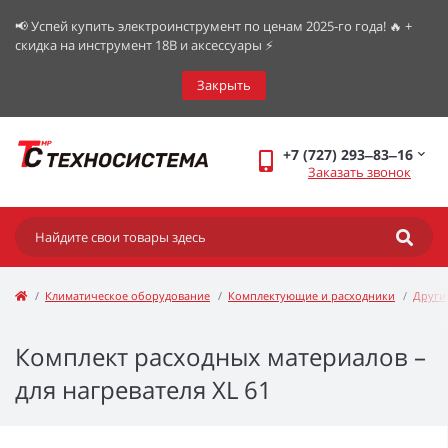
📢 Успей купить электроинструмент по ценам 2025-го года! 🔥 +
скидка на инструмент 18В и аксессуары ⚡️
Закрыть
+7 (727) 293‒83‒16
Заказать звонок
Климатическое оборудование
Комплектующие и расходники
Други
Комплект расходных материалов –
для нагревателя XL 61