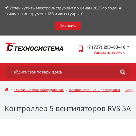
📢 Успей купить электроинструмент по ценам 2025-го года! 🔥 +
скидка на инструмент 18В и аксессуары ⚡️
Закрыть
+7 (727) 293‒83‒16
Заказать звонок
Климатическое оборудование
Комплектующие и расходники
Термо
Контроллер 5 вентиляторов RVS 5A