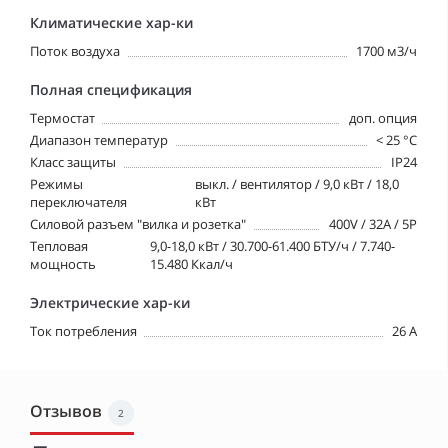
Климатические хар-ки
Поток воздуха
1700 м3/ч
Полная спецификация
Tермостат
доп. опция
Диапазон температур
< 25 °C
Класс защиты
IP24
Режимы
выкл. / вентилятор / 9,0 кВт / 18,0
переключателя
кВт
Силовой разъем "вилка и розетка"
400V / 32A / 5P
Тепловая
9,0-18,0 кВт / 30.700-61.400 БТУ/ч / 7.740-
мощность
15.480 Ккал/ч
Электрические хар-ки
Ток потребления
26 A
Отзывов
2