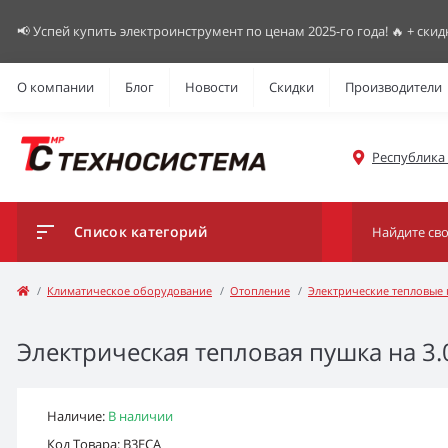
📢 Успей купить электроинструмент по ценам 2025-го года! 🔥 + скид
О компании
Блог
Новости
Скидки
Производители
Республика К
Список категорий
Климатическое оборудование
Отопление
Электрические тепловые
Электрическая тепловая пушка на 3.
Наличие:
В наличии
Код Товара: B3ECA