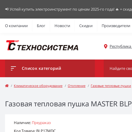
📢 Успей купить электроинструмент по ценам 2025-го года! 🔥 + скид
О компании
Блог
Новости
Скидки
Производители
Республика К
Список категорий
Климатическое оборудование
Отопление
Газовые тепловые пушки
Газовая тепловая пушка MASTER BLP 
Наличие:
Предзаказ
Код Товара: BLP17MDC