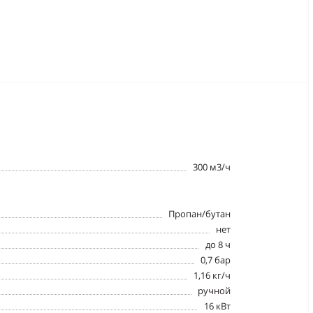
300 м3/ч
Пропан/бутан
нет
до 8 ч
0,7 бар
1,16 кг/ч
ручной
16 кВт