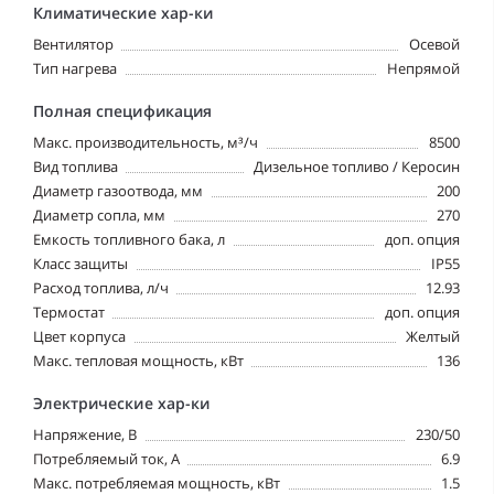
Климатические хар-ки
Вентилятор
Осевой
Тип нагрева
Непрямой
Полная спецификация
Макс. производительность, м³/ч
8500
Вид топлива
Дизельное топливо / Керосин
Диаметр газоотвода, мм
200
Диаметр сопла, мм
270
Емкость топливного бака, л
доп. опция
Класс защиты
IP55
Расход топлива, л/ч
12.93
Термостат
доп. опция
Цвет корпуса
Желтый
Макс. тепловая мощность, кВт
136
Электрические хар-ки
Напряжение, В
230/50
Потребляемый ток, А
6.9
Макс. потребляемая мощность, кВт
1.5