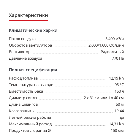
Характеристики
Климатические хар-ки
Поток воздуха
5.400 м³/ч
Oборотов вентилятора
2.000/1.600 Об/мин
Вентилятор
Радиальный
Давление воздуха
770 Па
Полная спецификация
Pасход топлива
12,19 l/h
Tемпература на выходе
95 °C
Вместимость бака
150 л
Диаметр сопла
2 x 31 см или 1 x 40 см
Длина шлангов
50 м
Класс защиты
IP 44
Летний режим работы
да
Максимальный расход
14,31 l/h
Продуктов сгорания Ø
150 мм