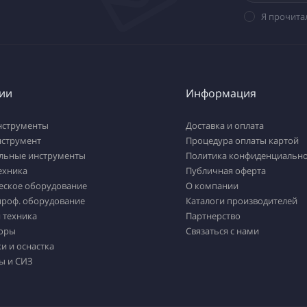
Я прочита
ии
Информация
нструменты
Доставка и оплата
нструмент
Процедура оплаты картой
льные инструменты
Политика конфиденциально
ехника
Публичная оферта
еское оборудование
О компании
проф. оборудование
Каталоги производителей
 техника
Партнерство
оры
Связаться с нами
и и оснастка
ы и СИЗ