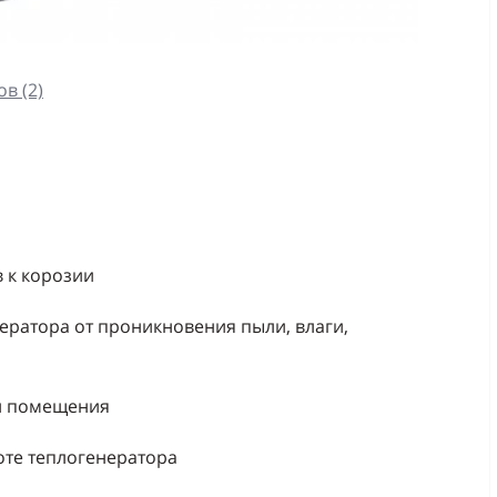
в (2)
 к корозии
ератора от проникновения пыли, влаги,
жи помещения
те теплогенератора