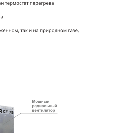
ен термостат перегрева
па
иженном, так и на природном газе,