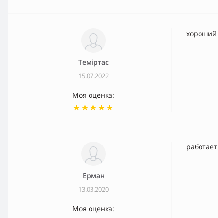
хороший
Темiртас
15.07.2022
Моя оценка:
работает
Ерман
13.03.2020
Моя оценка: