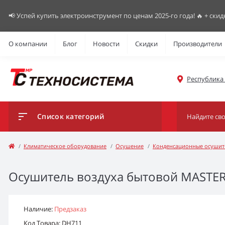
📢 Успей купить электроинструмент по ценам 2025-го года! 🔥 + скид
О компании
Блог
Новости
Скидки
Производители
Республика К
Список категорий
Климатическое оборудование
Осушение
Конденсационные осушит
Осушитель воздуха бытовой MASTER
Наличие:
Предзаказ
Код Товара: DH711