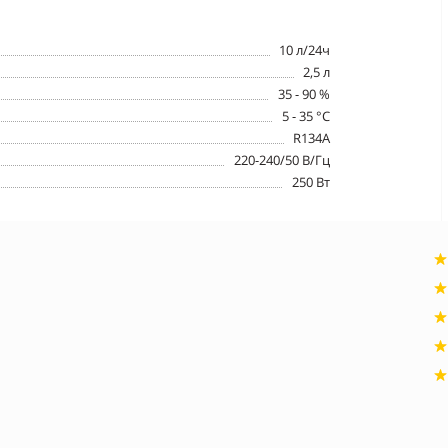
10 л/24ч
2,5 л
35 - 90 %
5 - 35 °C
R134A
220-240/50 В/Гц
250 Вт