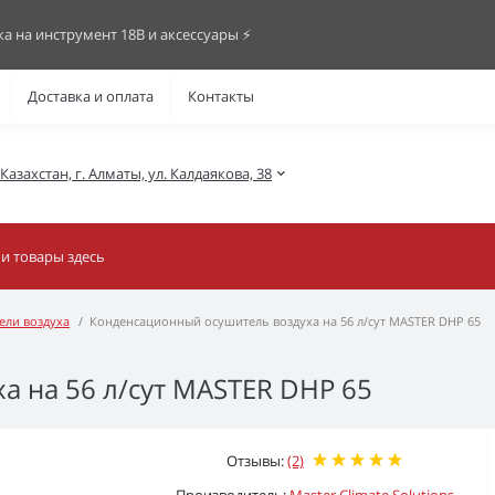
ка на инструмент 18В и аксессуары ⚡️
Доставка и оплата
Контакты
азахстан, г. Алматы, ул. Калдаякова, 38
ели воздуха
Конденсационный осушитель воздуха на 56 л/сут MASTER DHP 65
 на 56 л/сут MASTER DHP 65
Отзывы:
(2)