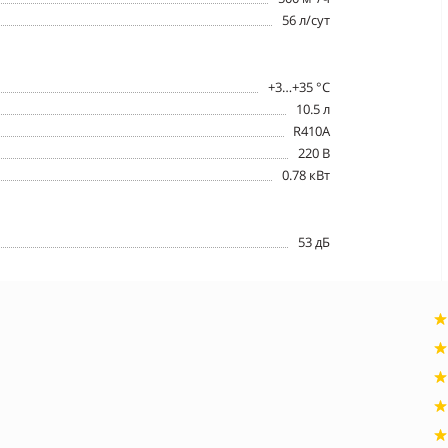
56 л/сут
+3…+35 °С
10.5 л
R410A
220 В
0.78 кВт
53 дБ