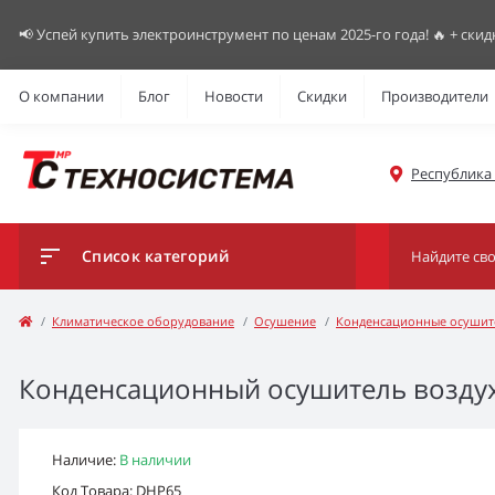
📢 Успей купить электроинструмент по ценам 2025-го года! 🔥 + скид
О компании
Блог
Новости
Скидки
Производители
Республика К
Список категорий
Климатическое оборудование
Осушение
Конденсационные осушит
Конденсационный осушитель воздуха
Наличие:
В наличии
Код Товара: DHP65