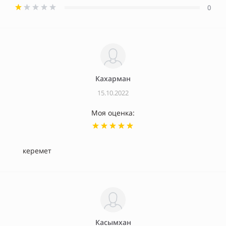
0
Кахарман
15.10.2022
Моя оценка:
керемет
Касымхан