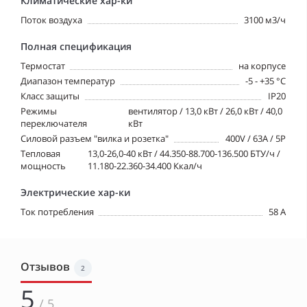
Климатические хар-ки
Поток воздуха
3100 м3/ч
Полная спецификация
Tермостат
на корпусе
Диапазон температур
-5 - +35 °C
Класс защиты
IP20
Режимы
вентилятор / 13,0 кВт / 26,0 кВт / 40,0
переключателя
кВт
Силовой разъем "вилка и розетка"
400V / 63A / 5P
Тепловая
13,0-26,0-40 кВт / 44.350-88.700-136.500 БТУ/ч /
мощность
11.180-22.360-34.400 Ккал/ч
Электрические хар-ки
Ток потребления
58 A
Отзывов
2
5
/ 5