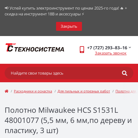
📢 Успей купить электроинструмент по ценам 2025-го года! 🔥 +
скидка на инструмент 18В и аксессуары ⚡️
Закрыть
+7 (727) 293‒83‒16
Заказать звонок
Расходники и оснастка
Для пильных и отрезных работ
Полотна для 
Полотно Milwaukee HCS S1531L
48001077 (5,5 мм, 6 мм,по дереву и
пластику, 3 шт)