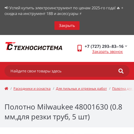
📢 Успей купить электроинструмент по ценам 2025-го года! 🔥 +
скидка на инструмент 18В и аксессуары ⚡️
Закрыть
+7 (727) 293‒83‒16
Заказать звонок
Расходники и оснастка
Для пильных и отрезных работ
Полотна для 
Полотно Milwaukee 48001630 (0.8
мм,для резки труб, 5 шт)