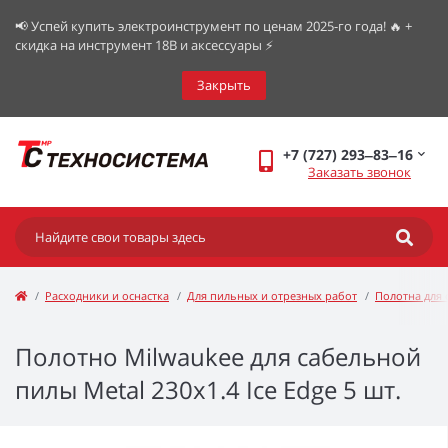
📢 Успей купить электроинструмент по ценам 2025-го года! 🔥 +
скидка на инструмент 18В и аксессуары ⚡️
Закрыть
+7 (727) 293‒83‒16
Заказать звонок
Расходники и оснастка
Для пильных и отрезных работ
Полотна для 
Полотно Milwaukee для сабельной
пилы Metal 230х1.4 Ice Edge 5 шт.