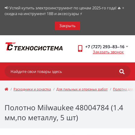
📢 Успей купить электроинструмент по ценам 2025-го года! 🔥 +
скидка на инструмент 18В и аксессуары ⚡️
Закрыть
+7 (727) 293‒83‒16
Заказать звонок
Расходники и оснастка
Для пильных и отрезных работ
Полотна для 
Полотно Milwaukee 48004784 (1.4
мм,по металлу, 5 шт)