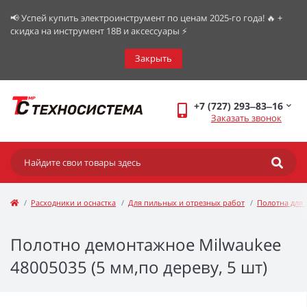
📢 Успей купить электроинструмент по ценам 2025-го года! 🔥 +
скидка на инструмент 18В и аксессуары ⚡️
Закрыть
+7 (727) 293‒83‒16
Заказать звонок
Расходники и оснастка
Для пильных и отрезных работ
Полотна для 
Полотно демонтажное Milwaukee
48005035 (5 мм,по дереву, 5 шт)