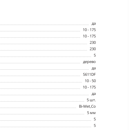
да
10 - 175
10 - 175
230
230
5
дерево
да
S611DF
10 - 50
10 - 175
да
5 шт.
Bi-Met,Co
5 мм
5
5