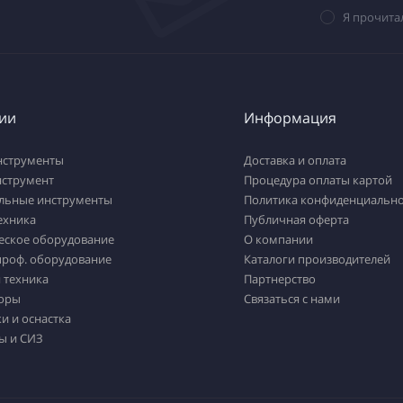
Я прочита
ии
Информация
нструменты
Доставка и оплата
нструмент
Процедура оплаты картой
льные инструменты
Политика конфиденциально
ехника
Публичная оферта
еское оборудование
О компании
проф. оборудование
Каталоги производителей
 техника
Партнерство
оры
Связаться с нами
и и оснастка
ы и СИЗ