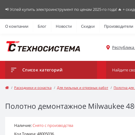
📢 Успей купить электроинструмент по ценам 2025-го года! 🔥 + скид
О компании
Блог
Новости
Скидки
Производители
Республика К
Список категорий
Расходники и оснастка
Для пильных и отрезных работ
Полотна для
Полотно демонтажное Milwaukee 480
Наличие:
Снято с производства
Код Товара: 48005036