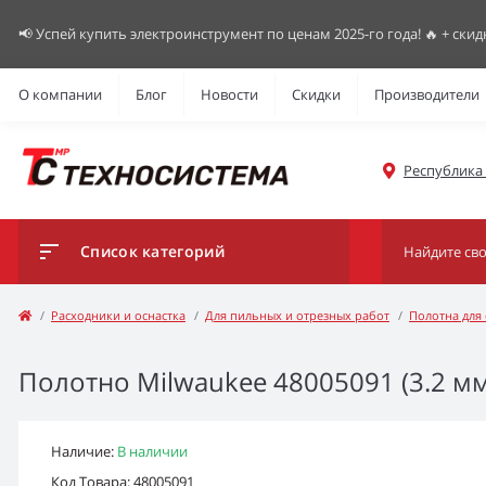
📢 Успей купить электроинструмент по ценам 2025-го года! 🔥 + скид
О компании
Блог
Новости
Скидки
Производители
Республика К
Список категорий
Расходники и оснастка
Для пильных и отрезных работ
Полотна для
Полотно Milwaukee 48005091 (3.2 мм
Наличие:
В наличии
Код Товара: 48005091