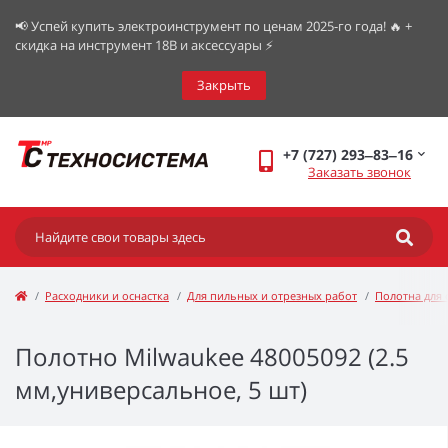
📢 Успей купить электроинструмент по ценам 2025-го года! 🔥 +
скидка на инструмент 18В и аксессуары ⚡️
Закрыть
+7 (727) 293‒83‒16
Заказать звонок
Расходники и оснастка
Для пильных и отрезных работ
Полотна для 
Полотно Milwaukee 48005092 (2.5
мм,универсальное, 5 шт)