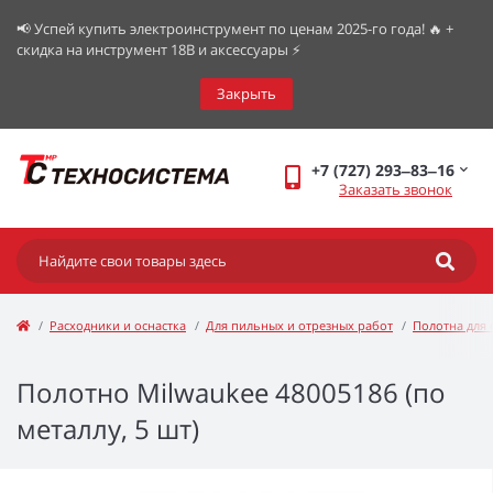
📢 Успей купить электроинструмент по ценам 2025-го года! 🔥 +
скидка на инструмент 18В и аксессуары ⚡️
Закрыть
+7 (727) 293‒83‒16
Заказать звонок
Расходники и оснастка
Для пильных и отрезных работ
Полотна для 
Полотно Milwaukee 48005186 (по
металлу, 5 шт)