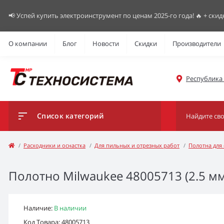
📢 Успей купить электроинструмент по ценам 2025-го года! 🔥 + скид
О компании
Блог
Новости
Скидки
Производители
Республика К
Список категорий
Расходники и оснастка
Для пильных и отрезных работ
Полотна для
Полотно Milwaukee 48005713 (2.5 мм
Наличие:
В наличии
Код Товара: 48005713