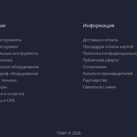
ии
Информация
нструменты
Доставка и оплата
нструмент
Процедура оплаты картой
льные инструменты
Политика конфиденциально
ехника
Публичная оферта
еское оборудование
О компании
проф. оборудование
Каталоги производителей
 техника
Партнерство
оры
Связаться с нами
и и оснастка
ы и СИЗ
TSMP © 2026