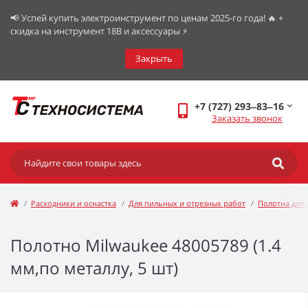
📢 Успей купить электроинструмент по ценам 2025-го года! 🔥 +
скидка на инструмент 18В и аксессуары ⚡️
Закрыть
+7 (727) 293‒83‒16
Заказать звонок
Расходники и оснастка
Для пильных и отрезных работ
Полотна для 
Полотно Milwaukee 48005789 (1.4
мм,по металлу, 5 шт)