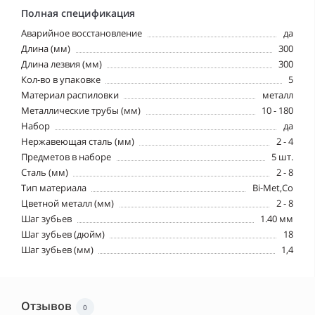
Полная спецификация
Аварийное восстановление
да
Длина (мм)
300
Длина лезвия (мм)
300
Кол-во в упаковке
5
Материал распиловки
металл
Металлические трубы (мм)
10 - 180
Набор
да
Нержавеющая сталь (мм)
2 - 4
Предметов в наборе
5 шт.
Сталь (мм)
2 - 8
Тип материала
Bi-Met,Co
Цветной металл (мм)
2 - 8
Шаг зубьев
1.40 мм
Шаг зубьев (дюйм)
18
Шаг зубьев (мм)
1,4
Отзывов
0