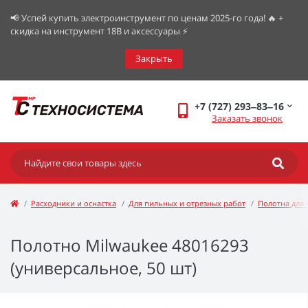
📢 Успей купить электроинструмент по ценам 2025-го года! 🔥 +
скидка на инструмент 18В и аксессуары ⚡️
Закрыть
+7 (727) 293‒83‒16
Заказать звонок
Расходники и оснастка
Для пильных и отрезных работ
Полотна для 
Полотно Milwaukee 48016293
(универсальное, 50 шт)