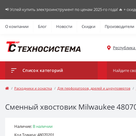
📢 Успей купить электроинструмент по ценам 2025-го года! 🔥 + скид
О компании
Блог
Новости
Скидки
Производители
Республика К
Список категорий
Расходники и оснастка
Для перфораторов, дрелей и шуруповертов
Сменный хвостовик Milwaukee 48070
Наличие:
В наличии
Код Товара: 48070201