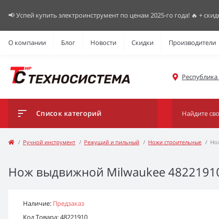
📢 Успей купить электроинструмент по ценам 2025-го года! 🔥 + скид
О компании
Блог
Новости
Скидки
Производители
Республика К
Список категорий
Ручной инструмент
Режущий и пильный
Ножи строительные
Но
Нож выдвижной Milwaukee 4822191
Наличие:
Предзаказ
Код Товара: 48221910