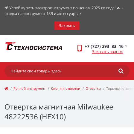
📢 Успей купить электроинструмент по ценам 2025-го года! 🔥 +
скидка на инструмент 18В и аксессуары ⚡️
Закрыть
+7 (727) 293‒83‒16
Заказать звонок
Ручной инструмент
Ключи и отвертки
Отвертки
Торцевая отверт
Отвертка магнитная Milwaukee
48222536 (HEX10)