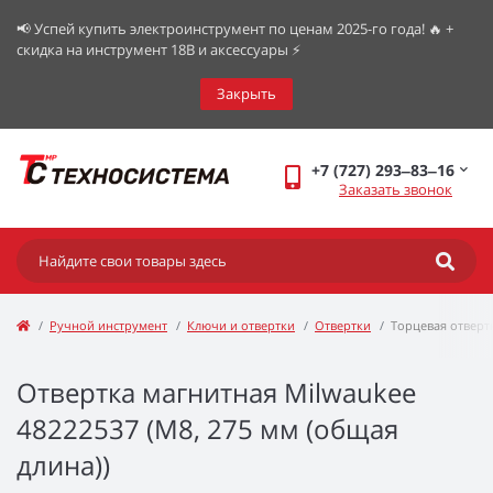
📢 Успей купить электроинструмент по ценам 2025-го года! 🔥 +
скидка на инструмент 18В и аксессуары ⚡️
Закрыть
+7 (727) 293‒83‒16
Заказать звонок
Ручной инструмент
Ключи и отвертки
Отвертки
Торцевая отверт
Отвертка магнитная Milwaukee
48222537 (M8, 275 мм (общая
длина))