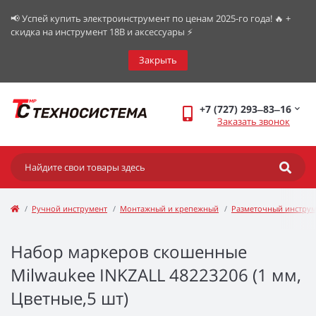
📢 Успей купить электроинструмент по ценам 2025-го года! 🔥 +
скидка на инструмент 18В и аксессуары ⚡️
Закрыть
+7 (727) 293‒83‒16
Заказать звонок
Ручной инструмент
Монтажный и крепежный
Разметочный инстру
Набор маркеров скошенные
Milwaukee INKZALL 48223206 (1 мм,
Цветные,5 шт)