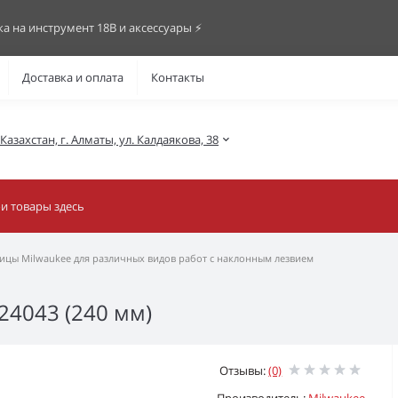
ка на инструмент 18В и аксессуары ⚡️
Доставка и оплата
Контакты
азахстан, г. Алматы, ул. Калдаякова, 38
цы Milwaukee для различных видов работ с наклонным лезвием
4043 (240 мм)
Отзывы:
(0)