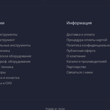
ии
Информация
нструменты
Доставка и оплата
нструмент
Процедура оплаты картой
льные инструменты
Политика конфиденциально
ехника
Публичная оферта
еское оборудование
О компании
проф. оборудование
Каталоги производителей
 техника
Партнерство
оры
Связаться с нами
и и оснастка
ы и СИЗ
TSMP © 2026