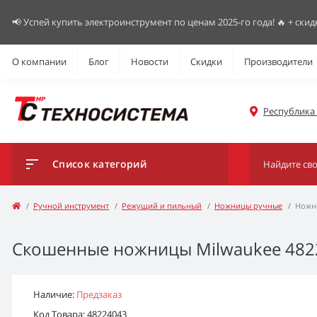
📢 Успей купить электроинструмент по ценам 2025-го года! 🔥 + скид
О компании
Блог
Новости
Скидки
Производители
Республика К
Список категорий
Ручной инструмент
Режущий и пильный
Ножницы ручные
Ножни
Скошенные ножницы Milwaukee 4822
Наличие:
Предзаказ
Код Товара: 48224043