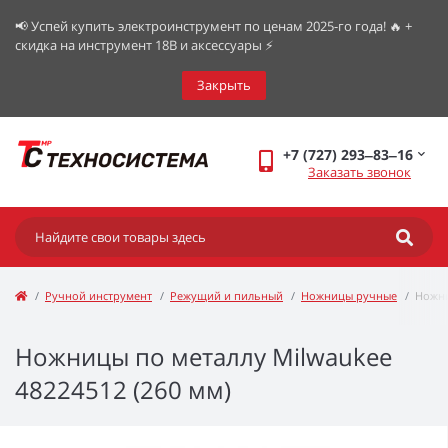
📢 Успей купить электроинструмент по ценам 2025-го года! 🔥 +
скидка на инструмент 18В и аксессуары ⚡️
Закрыть
+7 (727) 293‒83‒16
Заказать звонок
Ручной инструмент
Режущий и пильный
Ножницы ручные
Ножни
Ножницы по металлу Milwaukee
48224512 (260 мм)