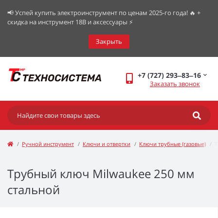
📢 Успей купить электроинструмент по ценам 2025-го года! 🔥 +
скидка на инструмент 18В и аксессуары ⚡️
Закрыть
+7 (727) 293‒83‒16
Заказать звонок
Ручной инструмент
Ключи и отвертки
Ключи трубные (газовые)
Т
Трубный ключ Milwaukee 250 мм
стальной