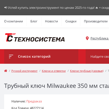
📢 Успей купить электроинструмент по ценам 2025-го года! 🔥 + скид
О компании
Блог
Новости
Скидки
Производители
Республика К
Список категорий
Ручной инструмент
Ключи и отвертки
Ключи трубные (газовые)
Трубный ключ Milwaukee 350 мм ст
Наличие:
Предзаказ
Код Товара: 48227114