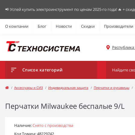
📢 Успей купить электроинструмент по ценам 2025-го года! 🔥 + скид
О компании
Блог
Новости
Скидки
Производители
Республика К
Список категорий
Аксессуары и СИЗ
Индивидуальная защита
Перчатки и рукавицы
Перчатки Milwaukee беспалые 9/L
Наличие:
Снято с производства
Код Товара: 48229742