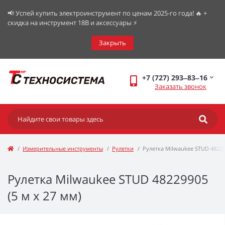
📢 Успей купить электроинструмент по ценам 2025-го года! 🔥 +
скидка на инструмент 18В и аксессуары ⚡️
Закрыть
+7 (727) 293‒83‒16
Заказать звонок
Измерительные инструменты
Рулетки
Рулетка Milwaukee STUD 4822
Рулетка Milwaukee STUD 48229905
(5 м х 27 мм)