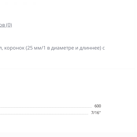
в (0)
 коронок (25 мм/1 в диаметре и длиннее) с
600
7/16''