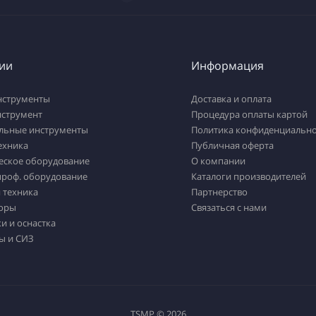
ии
Информация
нструменты
Доставка и оплата
нструмент
Процедура оплаты картой
льные инструменты
Политика конфиденциально
ехника
Публичная оферта
еское оборудование
О компании
проф. оборудование
Каталоги производителей
 техника
Партнерство
оры
Связаться с нами
и и оснастка
ы и СИЗ
TSMP © 2026