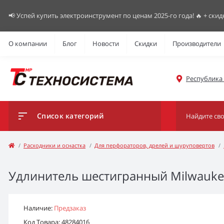
📢 Успей купить электроинструмент по ценам 2025-го года! 🔥 + скид
О компании
Блог
Новости
Скидки
Производители
Республика К
Список категорий
Расходники и оснастка
Для перфораторов, дрелей и шуруповертов
Удлинитель шестигранный Milwaukee 
Наличие:
Предзаказ
Код Товара: 48284016