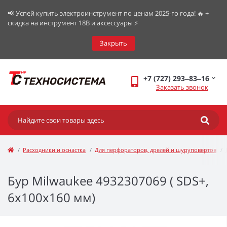
📢 Успей купить электроинструмент по ценам 2025-го года! 🔥 +
скидка на инструмент 18В и аксессуары ⚡️
Закрыть
+7 (727) 293‒83‒16
Заказать звонок
Расходники и оснастка
Для перфораторов, дрелей и шуруповертов
Бур Milwaukee 4932307069 ( SDS+,
6х100х160 мм)