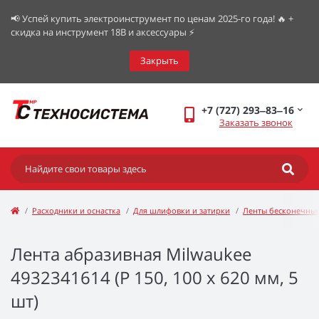
📢 Успей купить электроинструмент по ценам 2025-го года! 🔥 +
скидка на инструмент 18В и аксессуары ⚡️
Закрыть
+7 (727) 293‒83‒16
Заказать звонок
Расходники и оснастка
Для шлифовки и затирки
Ленты бесконечны
Лента абразивная Milwaukee
4932341614 (P 150, 100 х 620 мм, 5
шт)