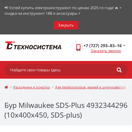
📢 Успей купить электроинструмент по ценам 2025-го года! 🔥 +
скидка на инструмент 18В и аксессуары ⚡️
Закрыть
+7 (727) 293‒83‒16
Заказать звонок
Расходники и оснастка
Для перфораторов, дрелей и шуруповертов
Бур Milwaukee SDS-Plus 4932344296
(10х400х450, SDS-plus)