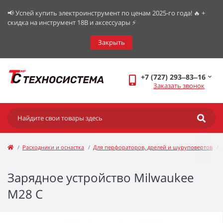
📢 Успей купить электроинструмент по ценам 2025-го года! 🔥 +
скидка на инструмент 18В и аксессуары ⚡️
Закрыть
+7 (727) 293‒83‒16
Заказать звонок
Расходники и оснастка
Для перфораторов, дрелей и шуруповертов
Зарядное устройство Milwaukee
M28 C