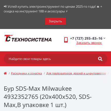
📢 Успей купить электроинструмент по ценам 2025-го года! 🔥 +
скидка на инструмент 18В и аксессуары ⚡️
Закрыть
+7 (727) 293‒83‒16
Заказать звонок
Расходники и оснастка
Для перфораторов, дрелей и шуруповертов
Бур SDS-Max Milwaukee
4932352765 (20x400x520, SDS-
Max,В упаковке 1 шт.)