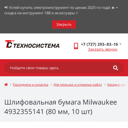
📢 Успей купить электроинструмент по ценам 2025-го года! 🔥 +
скидка на инструмент 18В и аксессуары ⚡️
Закрыть
+7 (727) 293‒83‒16
Заказать звонок
Расходники и оснастка
Для пильных и отрезных работ
Насадки для 
Шлифовальная бумага Milwaukee
4932355141 (80 мм, 10 шт)