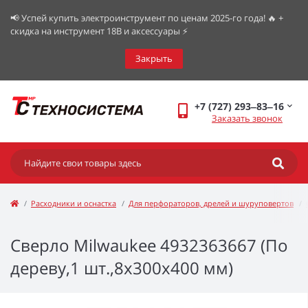
📢 Успей купить электроинструмент по ценам 2025-го года! 🔥 +
скидка на инструмент 18В и аксессуары ⚡️
Закрыть
+7 (727) 293‒83‒16
Заказать звонок
Расходники и оснастка
Для перфораторов, дрелей и шуруповертов
Сверло Milwaukee 4932363667 (По
дереву,1 шт.,8х300х400 мм)