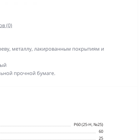
в (0)
еву, металлу, лакированным покрытиям и
тый
ьной прочной бумаге.
P60 (25-Н, №25)
60
25