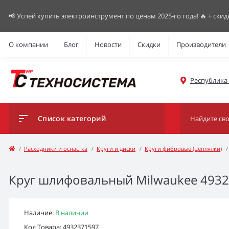
📢 Успей купить электроинструмент по ценам 2025-го года! 🔥 + скид
О компании
Блог
Новости
Скидки
Производители
Республика К
Список категорий
Расходники и оснастка
Круги и диски
Круги фибровые (цеплялки)
Круг шлифовальный Milwaukee 49323
Наличие:
В наличии
Код Товара: 4932371597