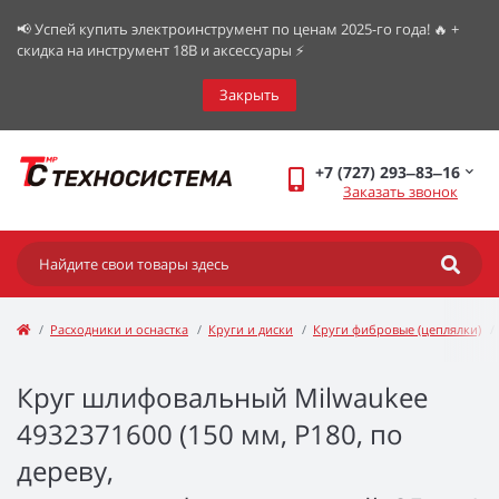
📢 Успей купить электроинструмент по ценам 2025-го года! 🔥 +
скидка на инструмент 18В и аксессуары ⚡️
Закрыть
+7 (727) 293‒83‒16
Заказать звонок
Расходники и оснастка
Круги и диски
Круги фибровые (цеплялки)
Круг шлифовальный Milwaukee
4932371600 (150 мм, P180, по
дереву,