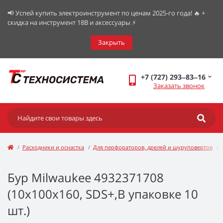
📢 Успей купить электроинструмент по ценам 2025-го года! 🔥 +
скидка на инструмент 18В и аксессуары ⚡️
Закрыть
+7 (727) 293‒83‒16
Заказать звонок
Расходники и оснастка
Для перфораторов, дрелей и шуруповертов
Бур Milwaukee 4932371708
(10x100x160, SDS+,В упаковке 10
шт.)