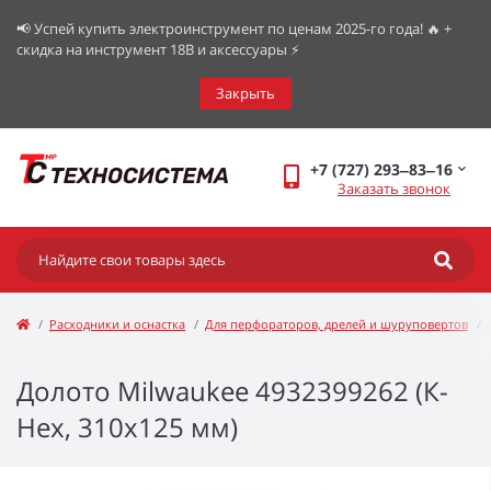
📢 Успей купить электроинструмент по ценам 2025-го года! 🔥 +
скидка на инструмент 18В и аксессуары ⚡️
Закрыть
+7 (727) 293‒83‒16
Заказать звонок
Расходники и оснастка
Для перфораторов, дрелей и шуруповертов
Долото Milwaukee 4932399262 (К-
Нex, 310х125 мм)