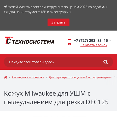
📢 Успей купить электроинструмент по ценам 2025-го года! 🔥 +
скидка на инструмент 18В и аксессуары ⚡️
Закрыть
+7 (727) 293‒83‒16
Заказать звонок
Расходники и оснастка
Для перфораторов, дрелей и шуруповертов
Кожух Milwaukee для УШМ с
пылеудалением для резки DEC125